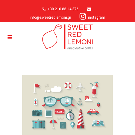
+30 210 88 14 876
info@sweetredlemoni.gr
instagram