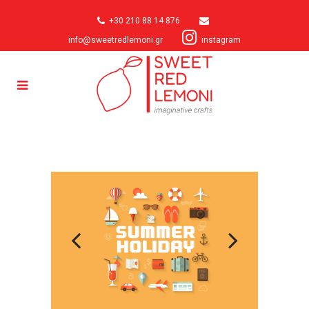
+30 210 88 14 876
info@sweetredlemoni.gr
instagram