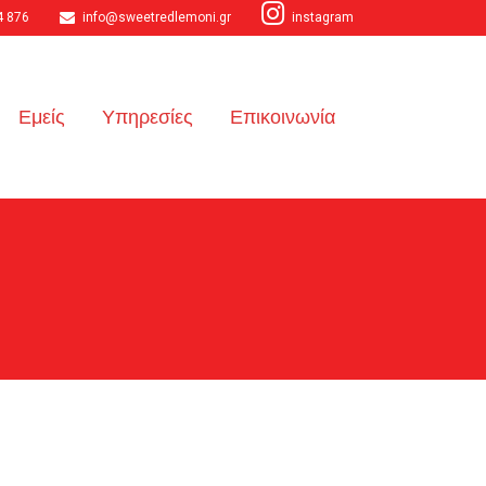
4 876
info@sweetredlemoni.gr
instagram
Εμείς
Υπηρεσίες
Επικοινωνία