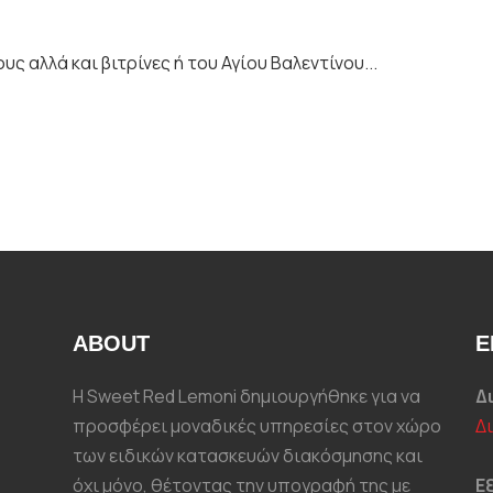
ς αλλά και βιτρίνες ή του Αγίου Βαλεντίνου...
ABOUT
Ε
Η Sweet Red Lemoni δημιουργήθηκε για να
Δ
προσφέρει μοναδικές υπηρεσίες στον χώρο
Δ
των ειδικών κατασκευών διακόσμησης και
όχι μόνο, θέτοντας την υπογραφή της με
Ε