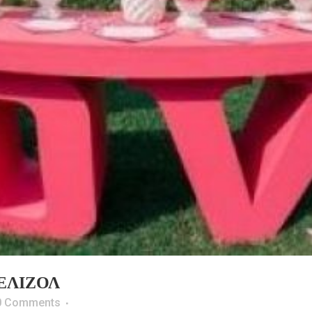
ΕΛΙΖΌΛ
0 Comments