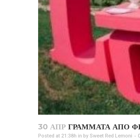
30 ΑΠΡ
ΓΡΆΜΜΑΤΑ ΑΠΌ Φ
Posted at 21:38h
in
by
Sweet Red Lemoni